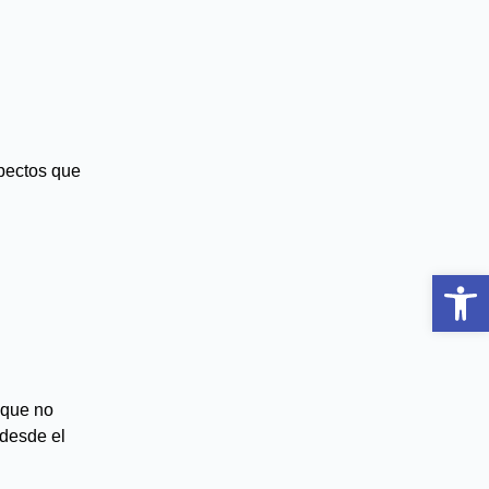
spectos que
Abrir 
 que no
 desde el