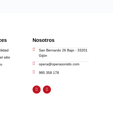
ces
Nosotros
ilidad
San Bernardo 26 Bajo - 33201
Gijón
l sitio
opera@operasonido.com
to
985 358 178