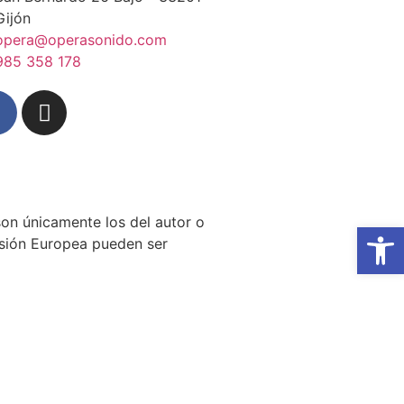
Gijón
opera@operasonido.com
985 358 178
on únicamente los del autor o
Abrir
isión Europea pueden ser